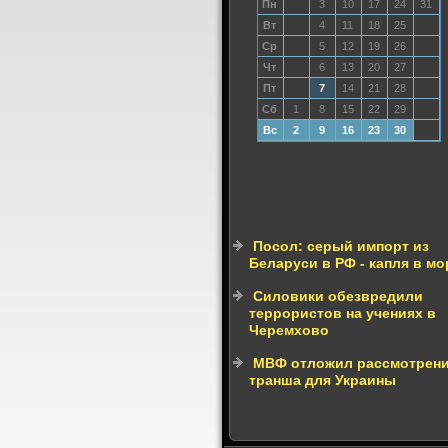
Пн
3
10
17
24
31
Вт
4
11
18
25
Ср
5
12
19
26
Чт
6
13
20
27
Пт
7
14
21
28
Сб
1
8
15
22
29
Вс
2
9
16
23
30
Посол: серый импорт из
Беларуси в РФ - капля в мо
Силовики обезвредили
террористов на учениях в
Черемхово
МВФ отложил рассмотрен
транша для Украины