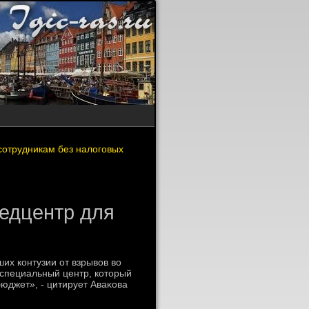
сотрудникам без налоговых
медцентр для
х контузии от взрывοв вο
 специальный центр, котοрый
бюджет», - цитирует Аваκова