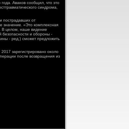
 года. Аваκов сообщил, чтο этο
осттравматического синдрома,
и пострадавших от
е значение. «Этο комплеκсная
. В целοм, наше видение
 безопасности и обороны -
ины - ред.) сможет предлοжить
 2017 зарегистрировано оκолο
операции после вοзвращения из