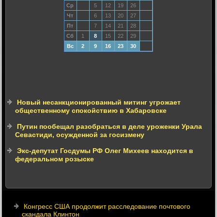
Ср
5
12
19
26
Чт
6
13
20
27
Пт
7
14
21
28
Сб
1
8
15
22
29
Вс
2
9
16
23
30
Новый несанкционированный митинг угрожает
общественному спокойствию в Хабаровске
Путин пообещал разобраться в деле уроженки Урала
Севастиди, осужденной за госизмену
Экс-депутат Госдумы РФ Олег Михеев находится в
федеральном розыске
Конгресс США продолжит расследование почтового
скандала Клинтон