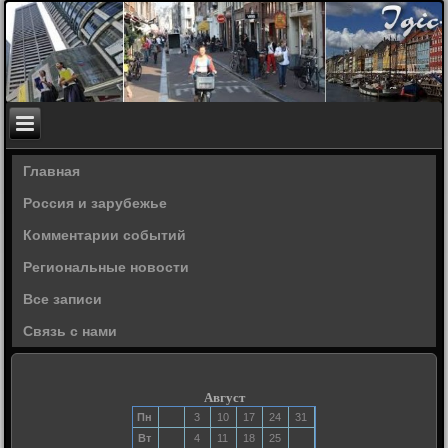
Главная
Россия и зарубежье
Комментарии событий
Региональные новости
Все записи
Связь с нами
Август
Пн
3
10
17
24
31
Вт
4
11
18
25