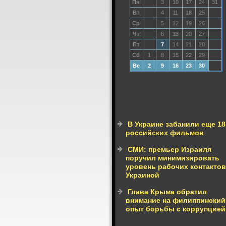
Пн
3
10
17
24
31
Вт
4
11
18
25
Ср
5
12
19
26
Чт
6
13
20
27
Пт
7
14
21
28
Сб
1
8
15
22
29
Вс
2
9
16
23
30
В Украине забанили еще 18
российских фильмов
СМИ: премьер Израиля
поручил минимизировать
уровень рабочих контактов
Украиной
Глава Крыма обратил
внимание на филиппинский
опыт борьбы с коррупцией