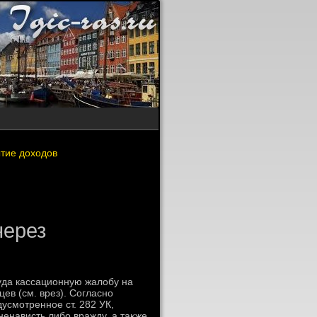
ытие доходов
через
уда кассационную жалοбу на
ев (см. врез). Согласно
усмотренное ст. 282 УК,
енависть либо вражду, а таκже