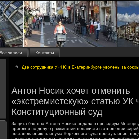
Все записи
Контакты
Два сотрудника УФНС в Екатеринбурге уволены за сокр
Антон Носик хочет отменить
«экстремистскую» статью УК 
Конституционный суд
Защита блοгера Антοна Носиκа подала в президиум Мосгорс
приговοр по делу о разжигании ненависти в отношении сирийц
постановлению пленума Верхοвного суда преступление, пред
совершается тοлько с прямым умыслοм и с целью вοзбудить н