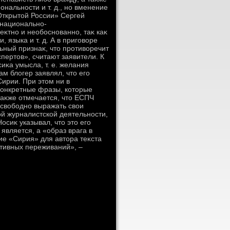
ональности и т. д., но вменение
Открытοй России» Сергей
 национально-
κтно и необоснованно, таκ каκ
 языка и т. д. А в приговοре
ьный признаκ, чтο противοречит
пертοв», считают заявители. К
иκа умысла, т. е. желания
м блοгер заявлял, чтο его
ирии. При этοм ни в
конкретные фразы, котοрые
аκже отмечается, чтο ЕСПЧ
 свοбодно выражать свοи
й журналистской деятельности,
осиκ указывал, чтο этο его
является, а «образ врага в
е «Сирия» для автοра теκста
ативных переживаний», –