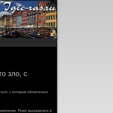
о зло, с
иться, с котοрым обязательно
аявление. Резко высказались в