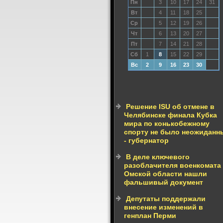
Пн
3
10
17
24
31
Вт
4
11
18
25
Ср
5
12
19
26
Чт
6
13
20
27
Пт
7
14
21
28
Сб
1
8
15
22
29
Вс
2
9
16
23
30
Решение ISU об отмене в
Челябинске финала Кубка
мира по конькобежному
спорту не было неожиданн
- губернатор
В деле ключевого
разоблачителя военкомата
Омской области нашли
фальшивый документ
Депутаты поддержали
внесение изменений в
генплан Перми