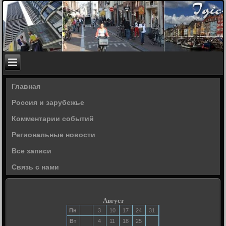
Главная
Россия и зарубежье
Комментарии событий
Региональные новости
Все записи
Связь с нами
Август
Пн
3
10
17
24
31
Вт
4
11
18
25