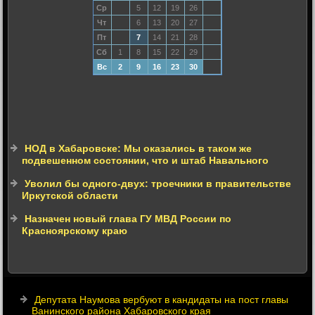
Ср
5
12
19
26
Чт
6
13
20
27
Пт
7
14
21
28
Сб
1
8
15
22
29
Вс
2
9
16
23
30
НОД в Хабаровске: Мы оказались в таком же
подвешенном состоянии, что и штаб Навального
Уволил бы одного-двух: троечники в правительстве
Иркутской области
Назначен новый глава ГУ МВД России по
Красноярскому краю
Депутата Наумова вербуют в кандидаты на пост главы
Ванинского района Хабаровского края