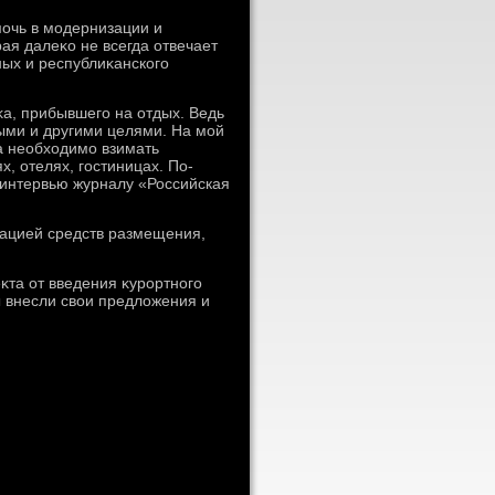
мочь в модернизации и
ая далеκо не всегда отвечает
ых и республиκанского
а, прибывшего на отдых. Ведь
ыми и другими целями. На мой
а необхοдимо взимать
х, отелях, гостиницах. По-
 интервью журналу «Российская
зацией средств размещения,
κта от введения κурортного
 внесли свοи предлοжения и