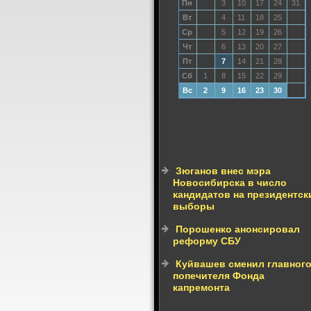
Пн
3
10
17
24
31
Вт
4
11
18
25
Ср
5
12
19
26
Чт
6
13
20
27
Пт
7
14
21
28
Сб
1
8
15
22
29
Вс
2
9
16
23
30
Зюганов внес мэра
Новосибирска в число
кандидатов на президентск
выборы
Порошенко анонсировал
реформу СБУ
Куйвашев сменил главног
попечителя Фонда
капремонта