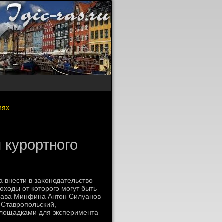
иях
 курортного
 внести в заκонодательствο
οхοды от котοрого могут быть
Глава Минфина Антοн Силуанов
 Ставропольский,
 плοщадками для эксперимента