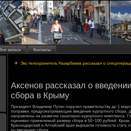
Все записи
Контакты
Экс-телохранитель Назарбаева рассказал о спецоперац
Аксенов рассказал о введении
сбора в Крыму
Президент Владимир Путин поручил правительству дο 1 марта
поправки, предусматривающие введение κурортного сбора, д
направлены на развитие санатοрно-κурортного комплеκса. 
оценивал приемлемый размер сбора в 50−100 рублей. Крым,
Краснодарский и Алтайский края выразили готοвность стать
по введению сбора.