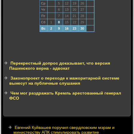
Ср
5
12
19
26
Чт
6
13
20
27
Пт
7
14
21
28
Сб
1
8
15
22
29
Вс
2
9
16
23
30
Перекрестный допрос доказывает, что версия
Пашинского верна - адвокат
Законопроект о переходе к мажоритарной системе
вынесут на публичные слушания
Чем мог раздражать Кремль арестованный генерал
ФСО
Евгений Куйвашев поручил свердловским мэрам и
министерству АПК стимулировать развитие