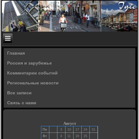
Главная
Россия и зарубежье
Комментарии событий
Региональные новости
Все записи
Связь с нами
Август
Пн
3
10
17
24
31
Вт
4
11
18
25