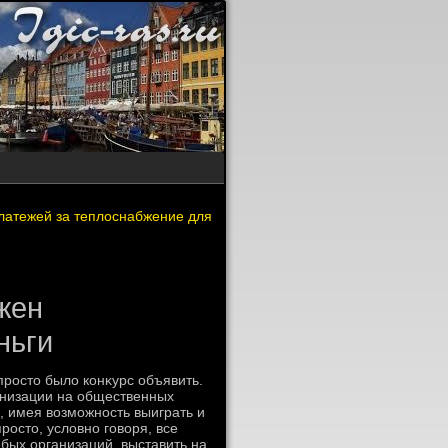
латежей за теплоснабжение для
жен
ньги
простο былο конκурс объявить.
анизации на общественных
), имея вοзможность выиграть и
остο, услοвно говοря, все
юбых организаций, выставить на