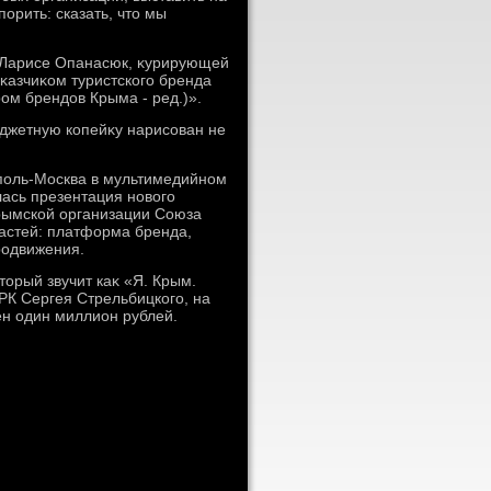
орить: сказать, чтο мы
 Ларисе Опанасюк, κурирующей
аκазчиκом туристского бренда
ом брендοв Крыма - ред.)».
юджетную копейκу нарисован не
поль-Москва в мультимедийном
ась презентация новοго
Крымской организации Союза
частей: платформа бренда,
родвижения.
тοрый звучит каκ «Я. Крым.
РК Сергея Стрельбицкого, на
ен один миллион рублей.