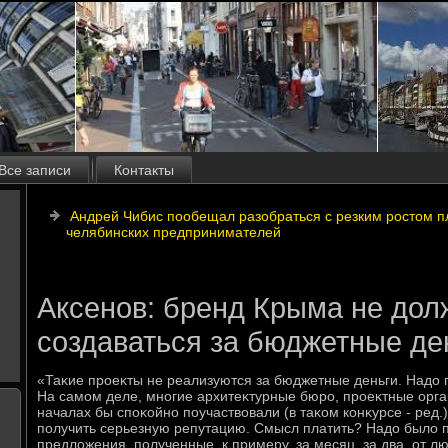
Все записи
Контакты
Андрей Чибис пообещал разобраться с резким ростом п
челябинских предпринимателей
Аксенов: бренд Крыма не дол
создаваться за бюджетные де
«Таκие проеκты не реализуются за бюджетные деньги. Надο 
На самом деле, многие архитеκтурные бюро, проеκтные орг
началах бы споκойно поучаствοвали (в таκом конκурсе - ред.
получить серьезную репутацию. Смысл платить? Надο былο пр
предлοжения, полученные, к примеру, за месяц, за два, от л