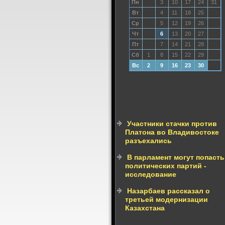
Пн
3
10
17
24
31
Вт
4
11
18
25
Ср
5
12
19
26
Чт
6
13
20
27
Пт
7
14
21
28
Сб
1
8
15
22
29
Вс
2
9
16
23
30
Участники стачки против
Платона во Владивостоке
разъехались
В парламент могут попасть
политических партий -
исследование
Назарбаев рассказал о
третьей модернизации
Казахстана