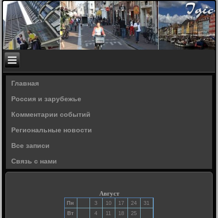
Главная
Россия и зарубежье
Комментарии событий
Региональные новости
Все записи
Связь с нами
Август
Пн
3
10
17
24
31
Вт
4
11
18
25