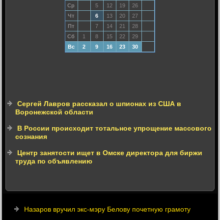
Ср
5
12
19
26
Чт
6
13
20
27
Пт
7
14
21
28
Сб
1
8
15
22
29
Вс
2
9
16
23
30
Сергей Лавров рассказал о шпионах из США в
Воронежской области
В России происходит тотальное упрощение массового
сознания
Центр занятости ищет в Омске директора для биржи
труда по объявлению
Назаров вручил экс-мэру Белову почетную грамоту