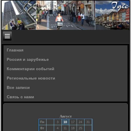
Главная
Россия и зарубежье
Комментарии событий
Региональные новости
Все записи
Связь с нами
Август
Пн
3
10
17
24
31
Вт
4
11
18
25