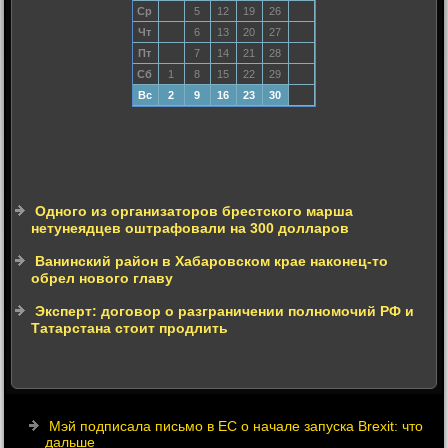
Ср
5
12
19
26
Чт
6
13
20
27
Пт
7
14
21
28
Сб
1
8
15
22
29
Вс
2
9
16
23
30
Одного из организаторов брестского марша
нетунеядцев оштрафовали на 300 долларов
Ванинский район в Хабаровском крае наконец-то
обрел нового главу
Эксперт: договор о разграничении полномочий РФ и
Татарстана стоит продлить
Мэй подписала письмо в ЕС о начале запуска Brexit: что
дальше