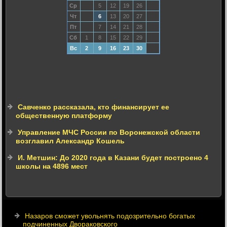
Ср
5
12
19
26
Чт
6
13
20
27
Пт
7
14
21
28
Сб
1
8
15
22
29
Вс
2
9
16
23
30
Савченко рассказала, кто финансирует ее
общественную платформу
Управление МЧС России по Воронежской области
возглавил Александр Кошель
И. Метшин: До 2020 года в Казани будет построено 4
школы на 4896 мест
Назаров сможет увольнять подозрительно богатых
подчиненных Двораковского