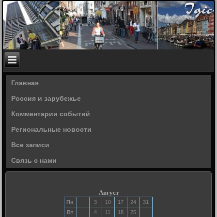
Главная
Россия и зарубежье
Комментарии событий
Региональные новости
Все записи
Связь с нами
Август
Пн
3
10
17
24
31
Вт
4
11
18
25