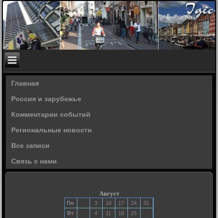
Главная
Россия и зарубежье
Комментарии событий
Региональные новости
Все записи
Связь с нами
Август
Пн
3
10
17
24
31
Вт
4
11
18
25