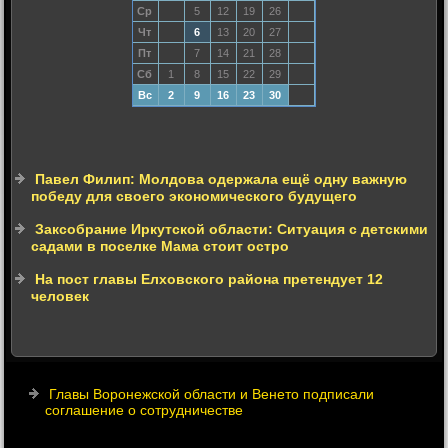
Ср
5
12
19
26
Чт
6
13
20
27
Пт
7
14
21
28
Сб
1
8
15
22
29
Вс
2
9
16
23
30
Павел Филип: Молдова одержала ещё одну важную
победу для своего экономического будущего
Заксобрание Иркутской области: Ситуация с детскими
садами в поселке Мама стоит остро
На пост главы Елховского района претендует 12
человек
Главы Воронежской области и Венето подписали
соглашение о сотрудничестве