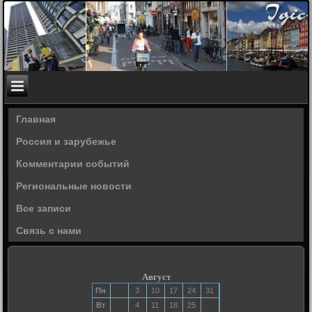
Главная
Россия и зарубежье
Комментарии событий
Региональные новости
Все записи
Связь с нами
Август
Пн
3
10
17
24
31
Вт
4
11
18
25