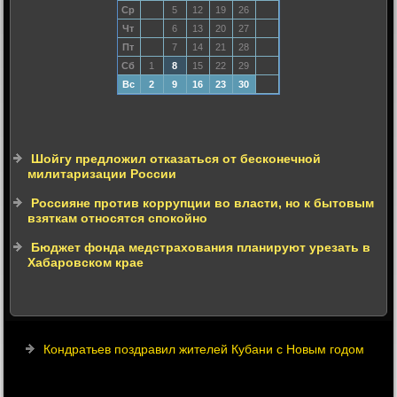
Ср
5
12
19
26
Чт
6
13
20
27
Пт
7
14
21
28
Сб
1
8
15
22
29
Вс
2
9
16
23
30
Шойгу предложил отказаться от бесконечной
милитаризации России
Россияне против коррупции во власти, но к бытовым
взяткам относятся спокойно
Бюджет фонда медстрахования планируют урезать в
Хабаровском крае
Кондратьев поздравил жителей Кубани с Новым годом