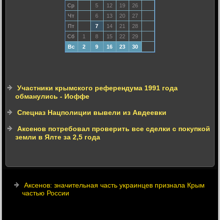
Ср
5
12
19
26
Чт
6
13
20
27
Пт
7
14
21
28
Сб
1
8
15
22
29
Вс
2
9
16
23
30
Участники крымского референдума 1991 года
обманулись - Иоффе
Спецназ Нацполиции вывели из Авдеевки
Аксенов потребовал проверить все сделки с покупкой
земли в Ялте за 2,5 года
Аксенов: значительная часть украинцев признала Крым
частью России