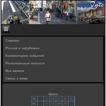
Главная
Россия и зарубежье
Комментарии событий
Региональные новости
Все записи
Связь с нами
Август
Пн
3
10
17
24
31
Вт
4
11
18
25