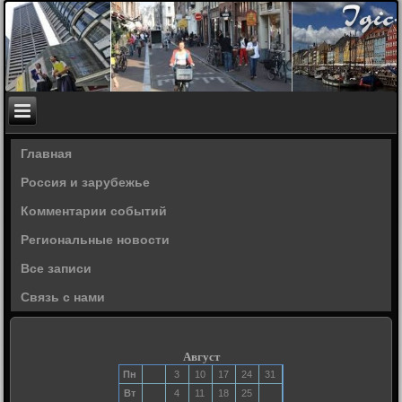
Главная
Россия и зарубежье
Комментарии событий
Региональные новости
Все записи
Связь с нами
Август
Пн
3
10
17
24
31
Вт
4
11
18
25