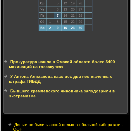
Ср
5
12
19
26
Чт
6
13
20
27
Пт
7
14
21
28
Сб
1
8
15
22
29
Вс
2
9
16
23
30
Прокуратура нашла в Омской области более 3400
махинаций на госзакупках
У Антона Алиханова нашлись два неоплаченных
штрафа ГИБДД
Бывшего кремлевского чиновника заподозрили в
экстремизме
Деньги не были главной целью глобальной кибератаки -
ООН