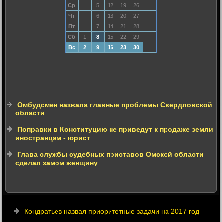
Ср
5
12
19
26
Чт
6
13
20
27
Пт
7
14
21
28
Сб
1
8
15
22
29
Вс
2
9
16
23
30
Омбудсмен назвала главные проблемы Свердловской
области
Поправки в Конституцию не приведут к продаже земли
иностранцам - юрист
Глава службы судебных приставов Омской области
сделал замом женщину
Кондратьев назвал приоритетные задачи на 2017 год