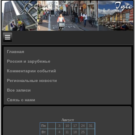
Главная
Россия и зарубежье
Комментарии событий
Региональные новости
Все записи
Связь с нами
Август
Пн
3
10
17
24
31
Вт
4
11
18
25