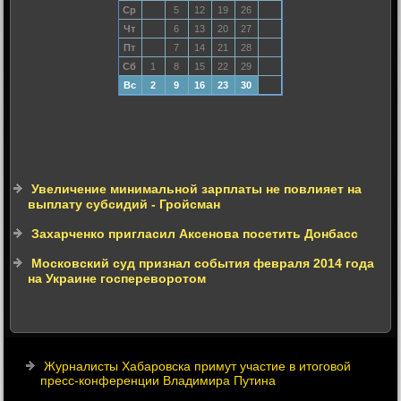
Ср
5
12
19
26
Чт
6
13
20
27
Пт
7
14
21
28
Сб
1
8
15
22
29
Вс
2
9
16
23
30
Увеличение минимальной зарплаты не повлияет на
выплату субсидий - Гройсман
Захарченко пригласил Аксенова посетить Донбасс
Московский суд признал события февраля 2014 года
на Украине госпереворотом
Журналисты Хабаровска примут участие в итоговой
пресс-конференции Владимира Путина