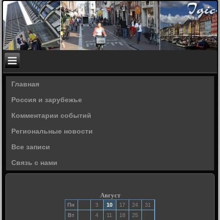
Главная
Россия и зарубежье
Комментарии событий
Региональные новости
Все записи
Связь с нами
Август
Пн
3
10
17
24
31
Вт
4
11
18
25